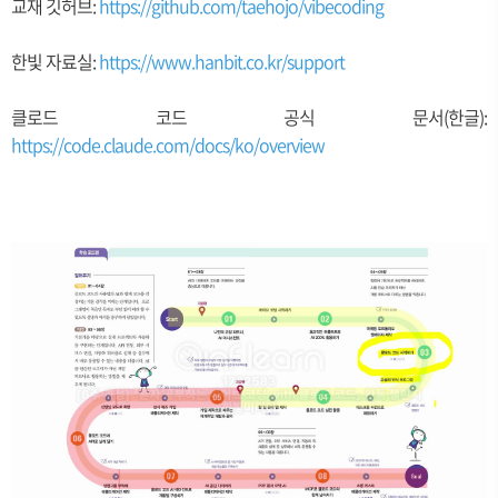
교재 깃허브:
https://github.com/taehojo/vibecoding
한빛 자료실:
https://www.hanbit.co.kr/support
클로드 코드 공식 문서(한글):
https://code.claude.com/docs/ko/overview