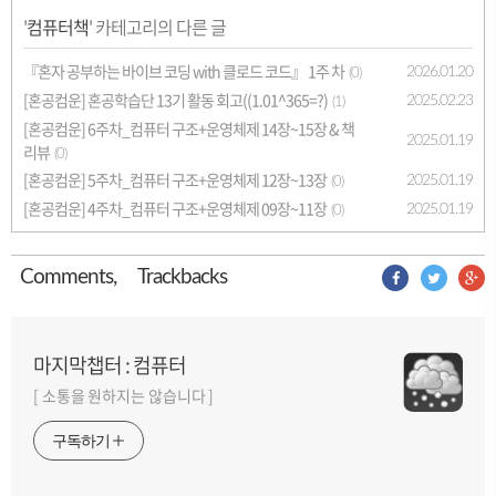
'
컴퓨터책
' 카테고리의 다른 글
『혼자 공부하는 바이브 코딩 with 클로드 코드』 1주 차
2026.01.20
(0)
[혼공컴운] 혼공학습단 13기 활동 회고((1.01^365=?)
2025.02.23
(1)
[혼공컴운] 6주차_컴퓨터 구조+운영체제 14장~15장 & 책
2025.01.19
리뷰
(0)
[혼공컴운] 5주차_컴퓨터 구조+운영체제 12장~13장
2025.01.19
(0)
[혼공컴운] 4주차_컴퓨터 구조+운영체제 09장~11장
2025.01.19
(0)
Comment
s
,
Trackback
s
마지막챕터 : 컴퓨터
[ 소통을 원하지는 않습니다 ]
구독하기