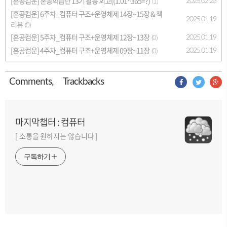
[혼공컴운] 혼공학습단 13기 활동 회고((1.01^365=?)
2025.02.23
(1)
[혼공컴운] 6주차_컴퓨터 구조+운영체제 14장~15장 & 책
2025.01.19
리뷰
(0)
[혼공컴운] 5주차_컴퓨터 구조+운영체제 12장~13장
2025.01.19
(0)
[혼공컴운] 4주차_컴퓨터 구조+운영체제 09장~11장
2025.01.19
(0)
Comment
s
,
Trackback
s
마지막챕터 : 컴퓨터
[ 소통을 원하지는 않습니다 ]
구독하기